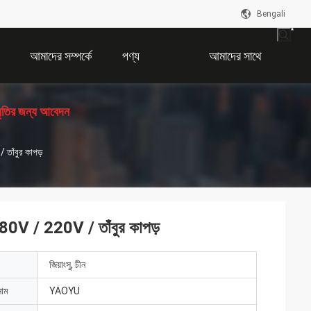
Bengali
আমাদের সম্পর্কে
পণ্য
আমাদের সাথে
ধৃতির জন্য আবেদন
যোগাযোগ করুন
 তাঁবুর কাপড়
 380V / 220V / তাঁবুর কাপড়
জিয়াংসু, চীন
নাম
YAOYU