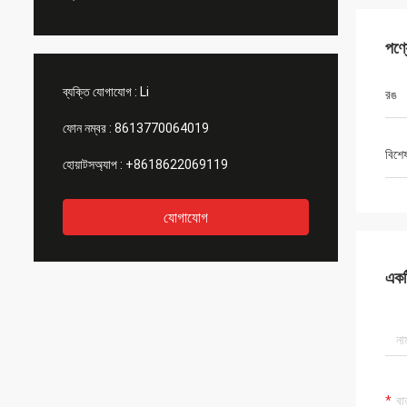
পণ্
ব্যক্তি যোগাযোগ :
Li
রঙ
ফোন নম্বর :
8613770064019
বিশে
হোয়াটসঅ্যাপ :
+8618622069119
যোগাযোগ
একটি