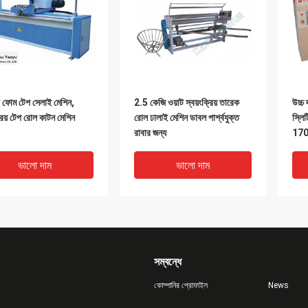
ফোম টেপ সেলাই মেশিন,
2.5 কেজি ওয়াট স্বয়ংক্রিয় তারেক
উচ্চ 
্রিয় টেপ রোল কাটন মেশিন
রোল ঢালাই মেশিন ডাবল পার্শ্বযুক্ত
স্লি
রাবার জন্য
170
ভালো দাম
ভালো দাম
সম্বন্ধে
কোম্পানির প্রোফাইল
News