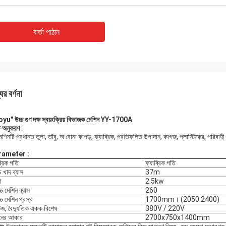
বার্তা পাঠান
ের বর্ণনা
yu" উচ্চ গুণ দক্ষ
স্বয়ংক্রিয় বিভাজক মেশিন YY-1700A
ি
অনুকরণ
:
শিনটি প্রধানত তুলা, তাঁবু, অ বোনা কাপড়, ফ্যাব্রিক, প্রতিফলিত উপাদান, কাগজ, প্লাস্টিকের, পরিবাহী 
rameter
:
ব্রিক গতি
ফ্যাব্রিক গতি
 খাদ ব্যাস
37m
া
2.5kw
চ্চ মেশিন ব্যাস
260
চ্চ মেশিন প্রস্থ
1700mm। (2050.2400)
টেজ, বৈদ্যুতিক একক বিশেষ
380V / 220V
নের আকার
2700х750х1400mm