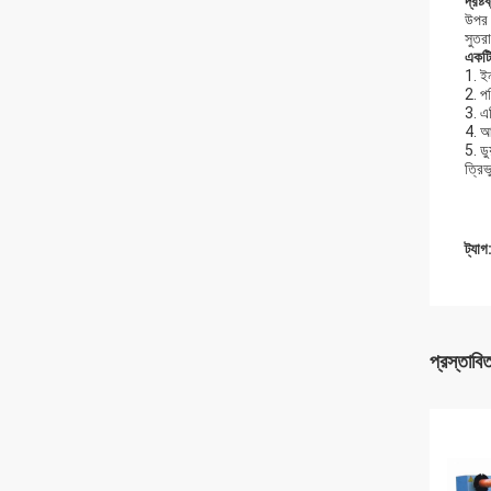
দ্রষ্টব
উপর 
সুতর
একট
1. ইন
2. পর
3. এট
4. আ
5. ডু
ত্রিভ
ট্যাগ
প্রস্তাবি