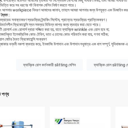
্য:
উপরোক্ত মডেলটি আমাদের হ্যাঙ্গার শট বিস্ফোরক মেশিনের কিছু সাধারণ বিষয়, এবং আমরা সাধারণ
ভিত্তি করে সব ধরণের শট বিনাশক মেশিন নির্মাণ করতে পারে।
াং আপনার workpiece বিবরণ আমাদের জানান, তাহলে আমরা আপনার জন্য উপযুক্ত এক ডিজাইন কর
ি
দ্বৈত
:
ফ্রারেড সনাক্তকরণ স্বয়ংক্রিয় ট্র্যাকিং সিস্টেম, প্রান্তের স্বয়ংক্রিয় প্রান্তিককরণ।
িবর্তনশীল ফ্রিকোয়েন্সি স্বন সমন্বয় বিভিন্ন কাপড় জন্য ব্যবহার করা যেতে পারে।
ি রোলার্স এবং রোলার্স দ্বারা সজ্জিত করা হয়, যাতে ফ্যাব্রিক wrinkle এবং রোল হবে না;
মদানিকৃত ইলেকট্রনিক কোড টেবিল, ভাত এ চালের কোড পরিবর্তন করা যায়, গণনা সঠিক;
য়াল মোটর দ্বৈত ফ্রিকোয়েন্সি সংক্রমণ
ুজাকার বন্ধনী নকশা ব্যবহার করে, ইনকামিং উপাদান এবং উপাদান শুধুমাত্র এক ধাপ সম্পূর্ণ, সুবিধাজনক
:
ফ্যাব্রিক রোল কর্তনকারী slitting মেশিন
ফ্যাব্রিক রোল slitting ম
ত পণ্য