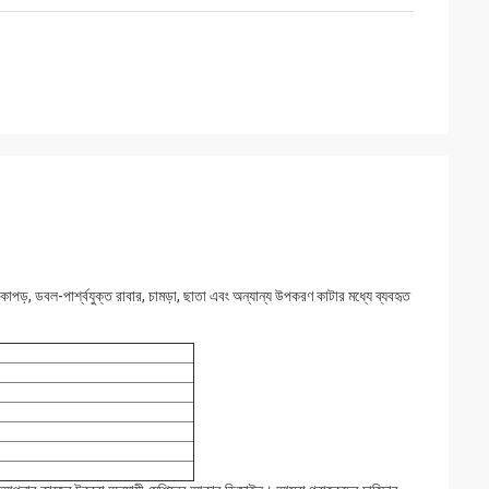
কাপড়, ডবল-পার্শ্বযুক্ত রাবার, চামড়া, ছাতা এবং অন্যান্য উপকরণ কাটার মধ্যে ব্যবহৃত