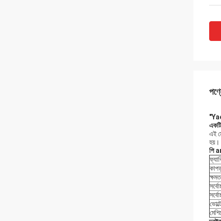
পণ্য
"Yao
একট
এই মে
হয়।
পি
a
ফ্যা
কাপড়
ক্ষমত
সর্বো
সর্বো
ভোল্
মেশি