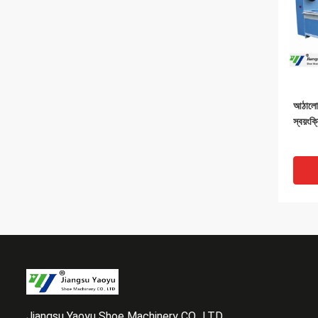
আঠালো 
স্বয়ংক
Jiangsu Yaoyu Shoe Machinery CO., LTD