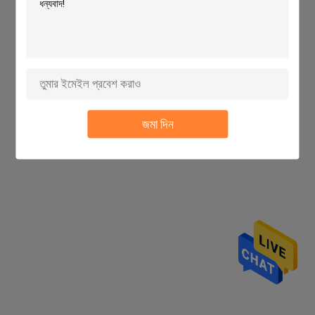
বাড়ি
আমাদের সম্পর্কে
আমাদের সাথে যোগাযোগ করুন
Desktop Site
সাইট ম্যাপ
Privacy Policy
চীন ক্লিকার কাটিয়া মেশিন supplier.
Copyright © 2026
Jiangsu Yaoyu Shoe Machinery CO., LTD. All
Rights Reserved. Developed by
ECER
জমা দিন