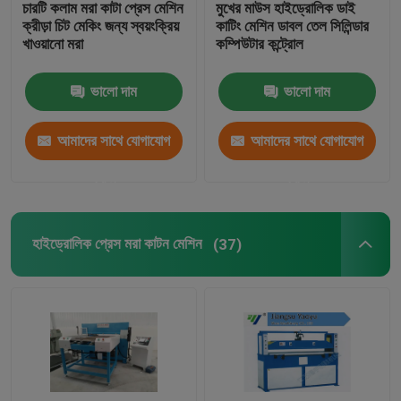
চারটি কলাম মরা কাটা প্রেস মেশিন
মুখের মাউস হাইড্রোলিক ডাই
ক্রীড়া চিট মেকিং জন্য স্বয়ংক্রিয়
কাটিং মেশিন ডাবল তেল সিলিন্ডার
শিখা ল্যামিনেট মেশিন
খাওয়ানো মরা
কম্পিউটার কন্ট্রোল
ভালো দাম
ভালো দাম
প্লাস্টিক শীট
আমাদের সাথে যোগাযোগ
আমাদের সাথে যোগাযোগ
গ্লোভ মেকিং মেশিন
করুন
করুন
হাইড্রোলিক প্রেস মরা কাটন মেশিন
(37)