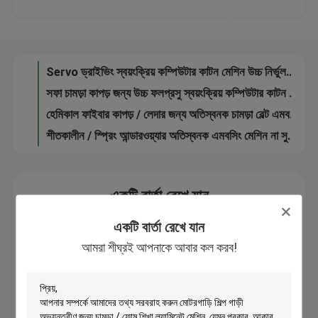
কম ওজন PP উপাদান প্লাস্টিক শীট জলবাহী ঘূর্ণায়মান আর্ম কাটন মেশিন মরা
করুন
উচ্চ দৃঢ়তা ডাবল - Clicker প্রেস কাটন মেশিন মরা জন্য প্লাস্টিক পত্রক
কারখানা ভ্রমণ
উচ্চ নির্ভুলতা স্বয়ংক্রিয় কাপড় কাটার মেশিন, CNC লেসার কাটন মেশিন
Servo ড্রাইভিং স্বয়ংক্রিয় কম্পিউটার কাটন মেশিন উচ্চ নির্ভুলতা সিএনসি সিস্টেম
মান নিয়ন্ত্রণ
সফা চামড়া কাপড় জন্য উচ্চ ফলপ্রসু স্বয়ংক্রিয় কম্পিউটার কাটন মেশিন
হেমিকাল ফাইবার কাপড় / লেদার জন্য অতিস্বনক চামড়া বেল্ট এমবসিং মেশিন
যোগাযোগ করুন
শীতকালীন / স্প্রিং আন্ডারওয়্যার অতিস্বনক এমবসিং মেশিন না সুই - আই
উদ্ধৃতির জন্য আবেদন
একটি বার্তা রেখে যান
আমরা শীঘ্রই আপনাকে আবার কল করব!
হাইড্রোলিক Die কাটন মেশিন
একটি বার্তা রেখে যান
আমরা শীঘ্রই আপনাকে আবার কল করব!
হাইড্রোলিক প্রেস মরা কাটন মেশিন
হাইড্রোলিক সুইং আর্ম কাটন মেশিন