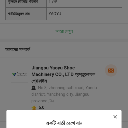
ন্যূনতম চাহিদার পরিমাণ
1 সেট
পরিচিতিমুলক নাম
YAOYU
আরো দেখুন
আমাদের সম্পর্কে
Jiangsu Yaoyu Shoe
Machinery CO., LTD প্রস্তুতকারক
প্রোফাইল
No.8, zhenning salt road, Yandu
district, Yancheng city, Jiangsu
province ,চীন
5.0
যাচাইকৃত সরবরাহকারী
একটি বার্তা রেখে যান