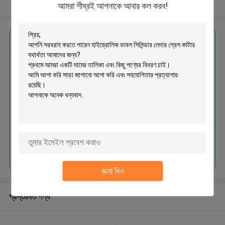
আরো দেখুন
আমরা শীঘ্রই আপনাকে আবার কল করব!
এর সেরা মূল্য পান
হাইড্রোলিক ডাবল সিলিন্ডার লেদার প্রেস কাটার
যথার্থতা
চালিয়ে
জমা দিন
প্রস্তাবিত পণ্য