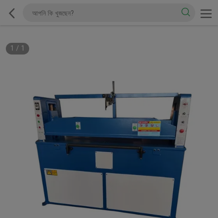
1
/
1