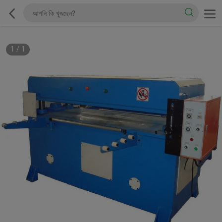
1
/
1