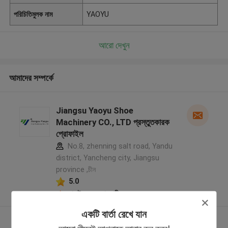
পরিচিতিমুলক নাম
YAOYU
আরো দেখুন
আমাদের সম্পর্কে
Jiangsu Yaoyu Shoe
Machinery CO., LTD প্রস্তুতকারক
প্রোফাইল
No.8, zhenning salt road, Yandu
district, Yancheng city, Jiangsu
province ,চীন
5.0
যাচাইকৃত সরবরাহকারী
একটি বার্তা রেখে যান
আরো দেখুন