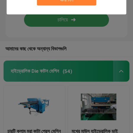
শিখা ল্যামিনেট মেশিন
প্লাস্টিক শীট
আমাদের কাছ থেকে অন্যান্য বিভাগগুলি
গ্লোভ মেকিং মেশিন
হাইড্রোলিক Die কাটন মেশিন
(54)
চারটি কলাম মরা কাটা প্রেস মেশিন
মুখের মাউস হাইড্রোলিক ডাই