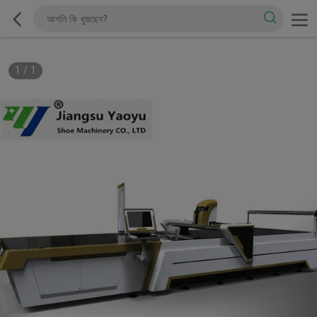
1
/
1