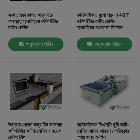
সফা চামড়া কাপড় জন্য উচ্চ
কাস্টমাইজড ধুলো প্রমাণ 40T
কারখানা ভ্রমণ
ফলপ্রসু স্বয়ংক্রিয় কম্পিউটার
কম্পিউটার কাটিং মেশিন
কাটন মেশিন
স্বয়ংক্রিয় খাওয়ানো সিস্টেম
মান নিয়ন্ত্রণ
অনুসন্ধান পাঠান
অনুসন্ধান পাঠান
যোগাযোগ করুন
উদ্ধৃতির জন্য আবেদন
হাইড্রোলিক Die কাটন মেশিন
হাইড্রোলিক প্রেস মরা কাটন মেশিন
উষ্ণতর খেলনা জন্য হিট ভাসমান
কাস্টমাইজড সিএনসি ছুরি কাটিং
কম্পিউটার কাটার মেশিন / মডেল
মেশিন আসন আবরণ / পরিষ্কার
হাইড্রোলিক সুইং আর্ম কাটন মেশিন
মেকিং শিল্প
স্পঞ্জ জন্য মেশিন