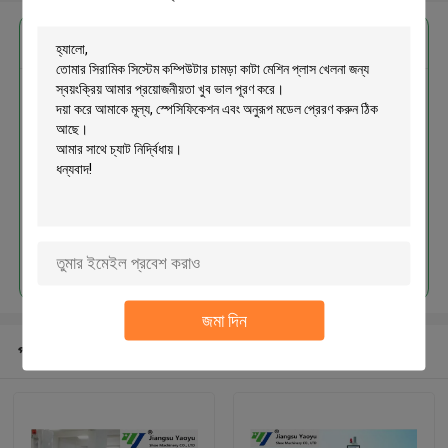
এর সেরা মূল্য পান
সিরামিক সিস্টেম কম্পিউটার চামড়া কাটা মেশিন
প্লাস খেলনা জন্য স্বয়ংক্রিয়
চালিয়ে
জমা দিন
প্রস্তাবিত পণ্য