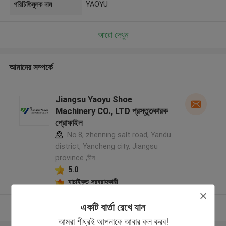
পরিচিতিমুলক নাম
YAOYU
আরো দেখুন
আমাদের সম্পর্কে
Jiangsu Yaoyu Shoe
Machinery CO., LTD প্রস্তুতকারক
প্রোফাইল
No.8, zhenning salt road, Yandu
district, Yancheng city, Jiangsu
province ,চীন
5.0
যাচাইকৃত সরবরাহকারী
একটি বার্তা রেখে যান
আরো দেখুন
আমরা শীঘ্রই আপনাকে আবার কল করব!