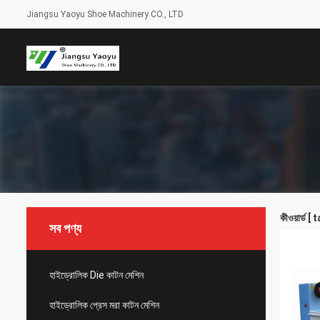
Jiangsu Yaoyu Shoe Machinery CO., LTD
কীওয়ার্ড 
সব পণ্য
হাইড্রোলিক Die কাটন মেশিন
হাইড্রোলিক প্রেস মরা কাটন মেশিন