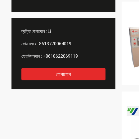
ব্যক্তি যোগাযোগ :
Li
ফোন নম্বর :
8613770064019
হোয়াটসঅ্যাপ :
+8618622069119
যোগাযোগ