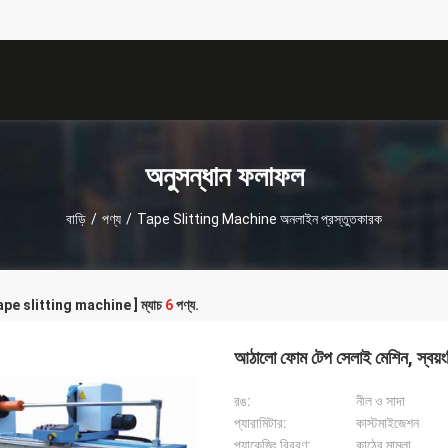
描
述
অনুসন্ধান ফলাফল
বাড়ি
/
পণ্য
/
Tape Slitting Machine অনলাইন প্রস্তুতকারক
[ tape slitting machine ] ম্যাচ
6
পণ্য.
আঠালো ফোম টেপ সেলাই মেশিন, স্বয়ংক
রঙ:
নীল ও সাদা
প্যারামিটার:
কাস্টমাইজেশন
প্যাকেজিং বিবরণ:
কাঠের মামলা