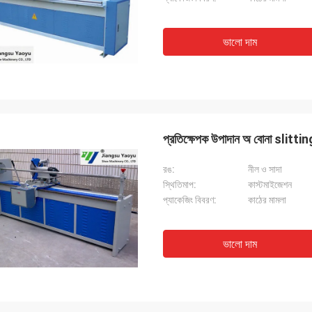
ভালো দাম
প্রতিক্ষেপক উপাদান অ বোনা slittin
রঙ:
নীল ও সাদা
স্থিতিমাপ:
কাস্টমাইজেশন
প্যাকেজিং বিবরণ:
কাঠের মামলা
ভালো দাম