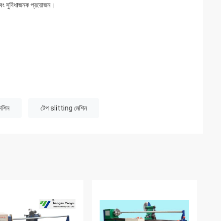
 এবং সুবিধাজনক প্রয়োজন।
েশিন
টেপ slitting মেশিন