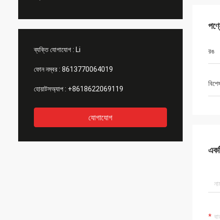
পণ্
ব্যক্তি যোগাযোগ :
Li
রঙ
ফোন নম্বর :
8613770064019
বিশে
হোয়াটসঅ্যাপ :
+8618622069119
যোগাযোগ
একটি