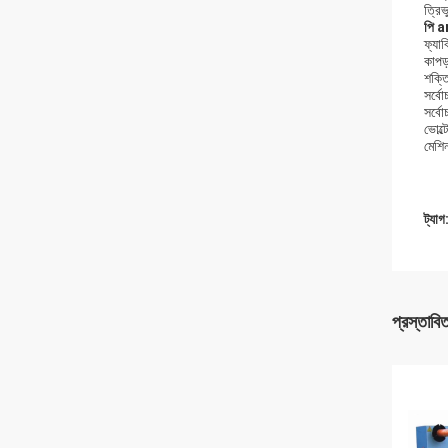
ত্রিভ
পি
a
ফ্যাব
কাপড়
শক্ত
সর্বো
সর্ব
ভোল্
মেশ
ট্যাগ
প্রস্তাবি