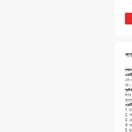
পণ্য
দক্ষত
একট
এই মে
হয়।
দ্রষ্টব
উপর 
সুতর
একট
1. ইন
2. পর
3. এট
4. আ
5. ডু