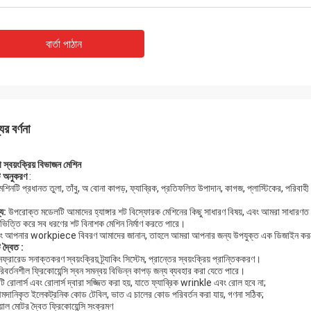
বার্তা পাঠান
ের বর্ণনা
া
স্বয়ংক্রিয় বিভাজন মেশিন
ি
অনুকরণ
:
শিনটি প্রধানত তুলা, তাঁবু, অ বোনা কাপড়, ফ্যাব্রিক, প্রতিফলিত উপাদান, কাগজ, প্লাস্টিকের, পরিবাহী 
্য:
উপরোক্ত মডেলটি আমাদের হ্যাঙ্গার শট বিস্ফোরক মেশিনের কিছু সাধারণ বিষয়, এবং আমরা সাধারণ
ভিত্তি করে সব ধরণের শট বিনাশক মেশিন নির্মাণ করতে পারে।
াং আপনার workpiece বিবরণ আমাদের জানান, তাহলে আমরা আপনার জন্য উপযুক্ত এক ডিজাইন কর
ি
দ্বৈত
:
ফ্রারেড সনাক্তকরণ স্বয়ংক্রিয় ট্র্যাকিং সিস্টেম, প্রান্তের স্বয়ংক্রিয় প্রান্তিককরণ।
িবর্তনশীল ফ্রিকোয়েন্সি স্বন সমন্বয় বিভিন্ন কাপড় জন্য ব্যবহার করা যেতে পারে।
ি রোলার্স এবং রোলার্স দ্বারা সজ্জিত করা হয়, যাতে ফ্যাব্রিক wrinkle এবং রোল হবে না;
মদানিকৃত ইলেকট্রনিক কোড টেবিল, ভাত এ চালের কোড পরিবর্তন করা যায়, গণনা সঠিক;
য়াল মোটর দ্বৈত ফ্রিকোয়েন্সি সংক্রমণ