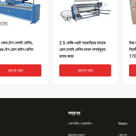
ফোম টেপ সেলাই মেশিন,
2.5 কেজি ওয়াট স্বয়ংক্রিয় তারেক
উচ্চ 
্রিয় টেপ রোল কাটন মেশিন
রোল ঢালাই মেশিন ডাবল পার্শ্বযুক্ত
স্লি
রাবার জন্য
170
ভালো দাম
ভালো দাম
সম্বন্ধে
কোম্পানির প্রোফাইল
News
কারখানা ভ্রমণ
ক্ষেত্রে