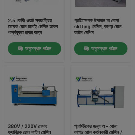
কারখানা ভ্রমণ
2.5 কেজি ওয়াট স্বয়ংক্রিয়
প্রতিক্ষেপক উপাদান অ বোনা
তারেক রোল ঢালাই মেশিন ডাবল
slitting মেশিন, কাপড় রোল
পার্শ্বযুক্ত রাবার জন্য
কাটন মেশিন
মান নিয়ন্ত্রণ
অনুসন্ধান পাঠান
অনুসন্ধান পাঠান
যোগাযোগ করুন
উদ্ধৃতির জন্য আবেদন
হাইড্রোলিক Die কাটন মেশিন
হাইড্রোলিক প্রেস মরা কাটন মেশিন
380V / 220V লেদার
প্লাস্টিকের জন্য অ - বোনা
হাইড্রোলিক সুইং আর্ম কাটন মেশিন
ফ্যাব্রিক রোল কাটন মেশিন
কাপড় রোল কর্তনকারী মেশিন /