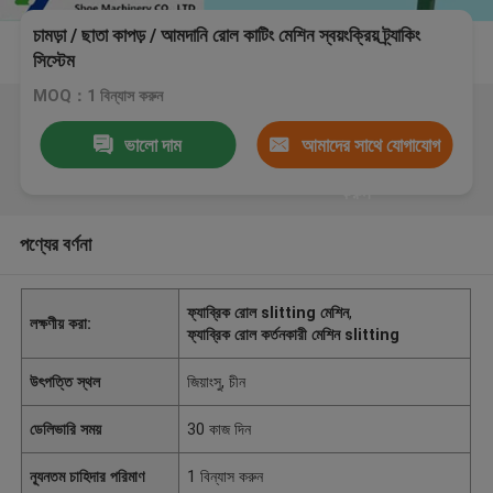
চামড়া / ছাতা কাপড় / আমদানি রোল কাটিং মেশিন স্বয়ংক্রিয় ট্র্যাকিং
সিস্টেম
MOQ：1 বিন্যাস করুন
ভালো দাম
আমাদের সাথে যোগাযোগ
করুন
পণ্যের বর্ণনা
ফ্যাব্রিক রোল slitting মেশিন
,
লক্ষণীয় করা:
ফ্যাব্রিক রোল কর্তনকারী মেশিন slitting
উৎপত্তি স্থল
জিয়াংসু, চীন
ডেলিভারি সময়
30 কাজ দিন
ন্যূনতম চাহিদার পরিমাণ
1 বিন্যাস করুন