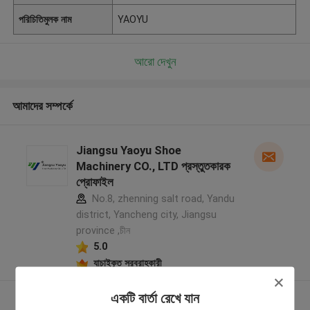
পরিচিতিমুলক নাম
YAOYU
আরো দেখুন
আমাদের সম্পর্কে
Jiangsu Yaoyu Shoe
Machinery CO., LTD প্রস্তুতকারক
প্রোফাইল
No.8, zhenning salt road, Yandu
district, Yancheng city, Jiangsu
province ,চীন
5.0
যাচাইকৃত সরবরাহকারী
একটি বার্তা রেখে যান
আরো দেখুন