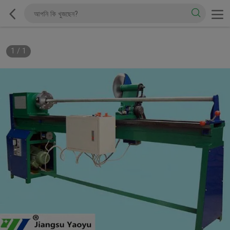
1
/
1