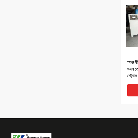
স্পঞ্জ 
ডবল ত
স্ট্রোক