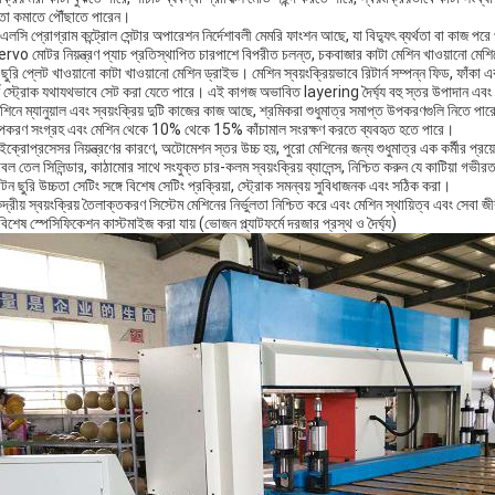
রতা কমাতে পৌঁছাতে পারেন।
এলসি প্রোগ্রাম কন্ট্রোল সেন্টার অপারেশন নির্দেশাবলী মেমরি ফাংশন আছে, যা বিদ্যুৎ ব্যর্থতা বা কাজ 
rvo মোটর নিয়ন্ত্রণ প্যাচ প্রতিস্থাপিত চারপাশে বিপরীত চলন্ত, চকবাজার কাটা মেশিন খাওয়ানো মেশিনে
 ছুরি প্লেট খাওয়ানো কাটা খাওয়ানো মেশিন ড্রাইভ। মেশিন স্বয়ংক্রিয়ভাবে রিটার্ন সম্পন্ন ফিড, ফাঁকা এবং
র্ন স্ট্রোক যথাযথভাবে সেট করা যেতে পারে। এই কাগজ অভাবিত layering দৈর্ঘ্য বহু স্তর উপাদান এবং
শিনে ম্যানুয়াল এবং স্বয়ংক্রিয় দুটি কাজের কাজ আছে, শ্রমিকরা শুধুমাত্র সমাপ্ত উপকরণগুলি নিতে প
পকরণ সংগ্রহ এবং মেশিন থেকে 10% থেকে 15% কাঁচামাল সংরক্ষণ করতে ব্যবহৃত হতে পারে।
ইক্রোপ্রসেসর নিয়ন্ত্রণের কারণে, অটোমেশন স্তর উচ্চ হয়, পুরো মেশিনের জন্য শুধুমাত্র এক কর্মীর প্রয়
বল তেল সিলিন্ডার, কাঠামোর সাথে সংযুক্ত চার-কলম স্বয়ংক্রিয় ব্যালেন্স, নিশ্চিত করুন যে কাটিয়া গভ
টন ছুরি উচ্চতা সেটিং সঙ্গে বিশেষ সেটিং প্রক্রিয়া, স্ট্রোক সমন্বয় সুবিধাজনক এবং সঠিক করা।
ন্দ্রীয় স্বয়ংক্রিয় তৈলাক্তকরণ সিস্টেম মেশিনের নির্ভুলতা নিশ্চিত করে এবং মেশিন স্থায়িত্ব এবং সেবা
িশেষ স্পেসিফিকেশন কাস্টমাইজ করা যায় (ভোজন প্ল্যাটফর্মে দরজার প্রস্থ ও দৈর্ঘ্য)