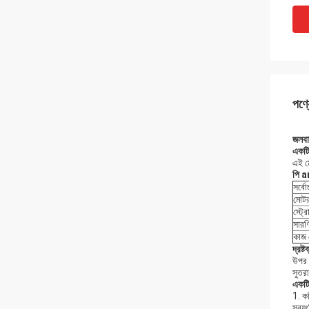
পণ্য
জলবা
একট
এই ম
পি
a
সর্বো
মোটর
স্ট্র
সারণ
কাজ ট
দ্রষ্টব
উপর 
সুতর
একট
1. কম
স্বয়