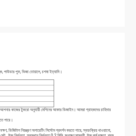
্ক, পাউডার পুফ, ভিজা তোয়ালে, চশমা ইত্যাদি।
ত আপনার কাজের টুকরো অনুযায়ী মেশিনের আকার ডিজাইন। আমরা গ্রাহকদের চাহিদার
তে পারে।
ক্ষণ, ডিজিটাল নিয়ন্ত্রণ অপারেটিং সিস্টেম প্রদর্শন করতে পারে, স্বয়ংক্রিয় খাওয়ানো,
েট , উচ্চ নির্ভুলতা, অবস্থান নির্ভুলতা 0.2 মিমি, সংরক্ষণ সামগ্রী, উচ্চ কর্ম দক্ষতা, শ্রম