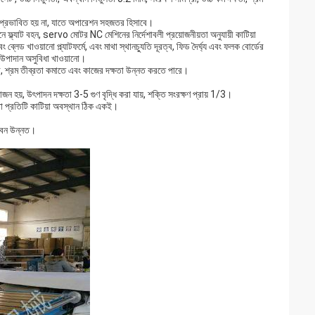
পরে প্রভাবিত হয় না, যাতে অপারেশন সহজতর হিসাবে।
 ফ্ল্যাট বহন, servo মোটর NC মেশিনের নির্দেশাবলী প্রয়োজনীয়তা অনুযায়ী কাটিয়া
 ব্লেড খাওয়ানো প্ল্যাটফর্মে, এবং মাথা স্থানচ্যুতি দূরত্ব, ফিড দৈর্ঘ্য এবং ফলক বোর্ডের
 উপাদান অসুবিধা খাওয়ানো।
ারে, শ্রম তীব্রতা কমাতে এবং কাজের দক্ষতা উন্নত করতে পারে।
োজন হয়, উৎপাদন দক্ষতা 3-5 গুণ বৃদ্ধি করা যায়, শক্তি সংরক্ষণ প্রায় 1/3।
ীরতা প্রতিটি কাটিয়া অবস্থান ঠিক একই।
 জীবন উন্নত।