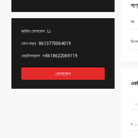
পণ্
রঙ
ব্যক্তি যোগাযোগ :
Li
বিশে
ফোন নম্বর :
8613770064019
হোয়াটসঅ্যাপ :
+8618622069119
যোগাযোগ
একটি