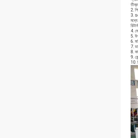
তীব্
2. পি
3. se
মধ্যে
রিটা
4. মে
5. উ
6. মা
7. ডা
8. কা
9. কে
10. ব