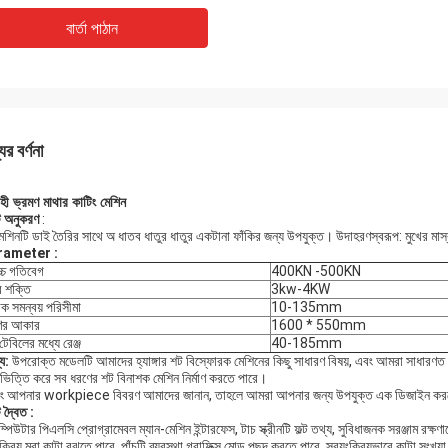
বার্তা পাঠান
ের বর্ণনা
হী ভ্রমণ মাথার কাটিং মেশিন
ি
অনুকরণ
:
েশিনটি ডাই তৈরির সাথে অ ধাতব ধাতুর ধাতুর একটানা ফাঁকির জন্য উপযুক্ত। উদাহরণস্বরূপ: মুখের মাস
rameter
:
চ্চ গতিবেগ
400KN -500KN
 শক্তি
3kw-4KW
োক সমন্বয় পরিসীমা
10-135mm
ির আকার
1600 * 550mm
েবিলের মধ্যে রেঞ্জ
40-185mm
্য:
উপরোক্ত মডেলটি আমাদের হ্যাঙ্গার শট বিস্ফোরক মেশিনের কিছু সাধারণ বিষয়, এবং আমরা সাধারণ
ভিত্তি করে সব ধরণের শট বিনাশক মেশিন নির্মাণ করতে পারে।
াং আপনার workpiece বিবরণ আমাদের জানান, তাহলে আমরা আপনার জন্য উপযুক্ত এক ডিজাইন কর
ি
দ্বৈত
:
্পিউটার পিএলসি প্রোগ্রামেবল ম্যান-মেশিন ইন্টারফেস, টাচ স্ক্রীনটি ফল্ট তথ্য, সুবিধাজনক সরঞ্জাম রক্ষণাবে
ংক্রিয় মরা কাটা বুঝতে পারে, পাঁচটি ব্যবস্থা গ্রাফিক্স মোড পছন্দ করতে পারে, স্বয়ংক্রিয়ভাবে কাটা সংখ্যা স