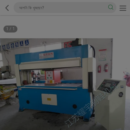
1
/
1