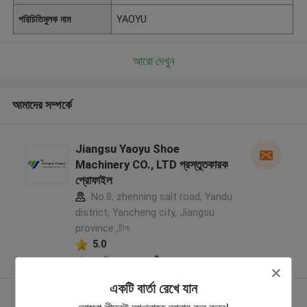
পরিচিতিমুলক নাম
YAOYU
আরো দেখুন
আমাদের সম্পর্কে
Jiangsu Yaoyu Shoe
Machinery CO., LTD প্রস্তুতকারক
প্রোফাইল
No.8, zhenning salt road, Yandu
district, Yancheng city, Jiangsu
province ,চীন
5.0
যাচাইকৃত সরবরাহকারী
একটি বার্তা রেখে যান
আরো দেখুন