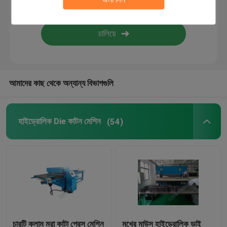
শিখা ল্যামিনেট মেশিন
প্লাস্টিক শীট
আমাদের কাছ থেকে অন্যান্য বিভাগগুলি
গ্লোভ মেকিং মেশিন
হাইড্রোলিক Die কাটন মেশিন
(54)
চারটি কলাম মরা কাটা প্রেস মেশিন
মুখের মাউস হাইড্রোলিক ডাই