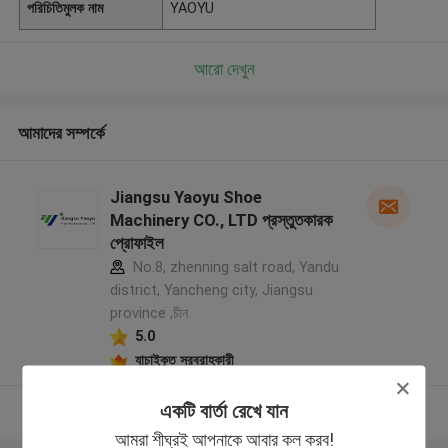
পরিচিতিমুলক নাম
YAOYU
আরো দেখুন
আমাদের সম্পর্কে
Jiangsu Yaoyu Shoe
Machinery CO., LTD প্রস্তুতকারক
প্রোফাইল
No.8, zhenning salt road, Yandu
district, Yancheng city, Jiangsu
province ,চীন
5.0
যাচাইকৃত সরবরাহকারী
একটি বার্তা রেখে যান
আরো দেখুন
আমরা শীঘ্রই আপনাকে আবার কল করব!