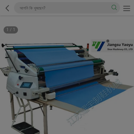
1
/
1