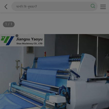
1
/
1