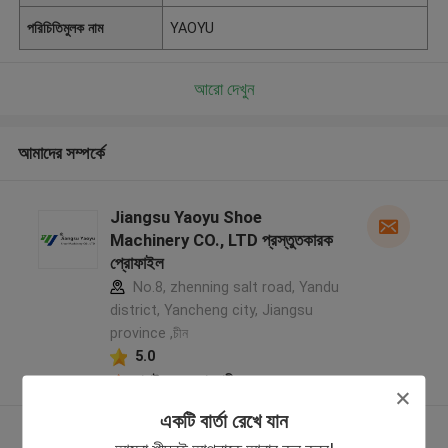
পরিচিতিমুলক নাম
YAOYU
আরো দেখুন
আমাদের সম্পর্কে
Jiangsu Yaoyu Shoe
Machinery CO., LTD প্রস্তুতকারক
প্রোফাইল
No.8, zhenning salt road, Yandu
district, Yancheng city, Jiangsu
province ,চীন
5.0
যাচাইকৃত সরবরাহকারী
একটি বার্তা রেখে যান
আরো দেখুন