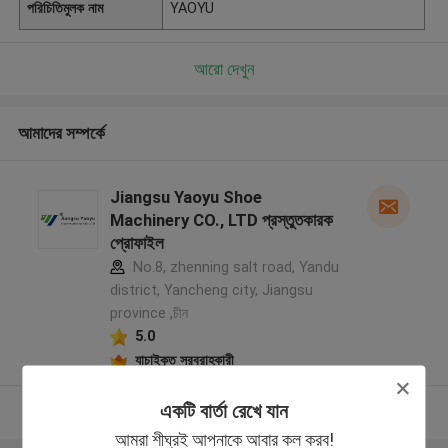
পরিচিতিমুলক নাম
YAOYU
আরো দেখুন
আমাদের সম্পর্কে
Jiangsu Yaoyu Shoe
Machinery CO., LTD প্রস্তুতকারক
প্রোফাইল
No.8, zhenning salt road, Yandu
district, Yancheng city, Jiangsu
province ,চীন
5.0
যাচাইকৃত সরবরাহকারী
একটি বার্তা রেখে যান
আরো দেখুন
আমরা শীঘ্রই আপনাকে আবার কল করব!