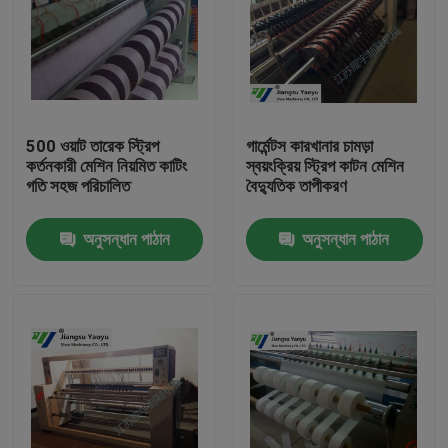
500 ওয়াট তারেক স্ট্রিপ
গার্মেন্টস কারখানার চামড়া
কর্তনকারী মেশিন নিয়মিত কাটিং
স্বয়ংক্রিয় স্ট্রিপ কাটন মেশিন
গতি সহজ পরিচালিত
বৈদ্যুতিক তাপীকরণ
অনুসন্ধান পাঠান
অনুসন্ধান পাঠান
বাড়ি
পণ্য
আমাদের সম্পর্কে