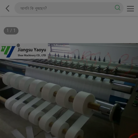
1
/
1