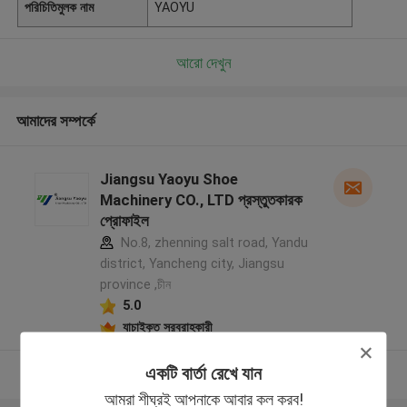
পরিচিতিমুলক নাম
YAOYU
আরো দেখুন
আমাদের সম্পর্কে
Jiangsu Yaoyu Shoe
Machinery CO., LTD প্রস্তুতকারক
প্রোফাইল
No.8, zhenning salt road, Yandu
district, Yancheng city, Jiangsu
province ,চীন
5.0
যাচাইকৃত সরবরাহকারী
একটি বার্তা রেখে যান
আরো দেখুন
আমরা শীঘ্রই আপনাকে আবার কল করব!