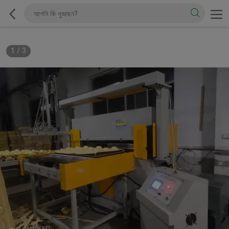
1
/
3