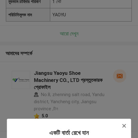
ন্যূনতম চাহিদার পরিমাণ
1 সেট
পরিচিতিমুলক নাম
YAOYU
আরো দেখুন
আমাদের সম্পর্কে
Jiangsu Yaoyu Shoe
Machinery CO., LTD প্রস্তুতকারক
প্রোফাইল
No.8, zhenning salt road, Yandu
district, Yancheng city, Jiangsu
province ,চীন
5.0
যাচাইকৃত সরবরাহকারী
একটি বার্তা রেখে যান