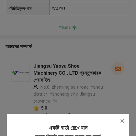
পরিচিতিমুলক নাম
YAOYU
আরো দেখুন
আমাদের সম্পর্কে
Jiangsu Yaoyu Shoe
Machinery CO., LTD প্রস্তুতকারক
প্রোফাইল
No.8, zhenning salt road, Yandu
district, Yancheng city, Jiangsu
province ,চীন
5.0
যাচাইকৃত সরবরাহকারী
একটি বার্তা রেখে যান
আরো দেখুন