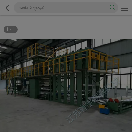
1
/
1