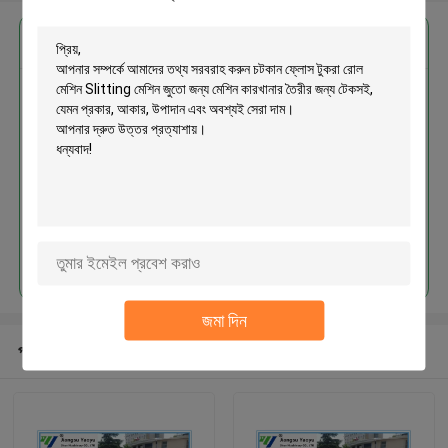
এর সেরা মূল্য পান
চটকান ফ্লোস টুকরা রোল মেশিন Slitting
মেশিন জুতো জন্য মেশিন কারখানার তৈরীর জন্য
টেকসই
চালিয়ে
জমা দিন
প্রস্তাবিত পণ্য