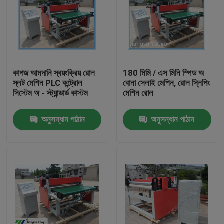
কাগজ আমদানি স্বয়ংক্রিয় রোল
180 মিমি / এস মিনি স্পিড অ
স্লট মেশিন PLC কন্ট্রোল
বোনা সেলাই মেশিন, রোল স্লিপিং
সিস্টেম অ - স্ট্যান্ডার্ড কাস্টম
মেশিন রোল
অনুসন্ধান পাঠান
অনুসন্ধান পাঠান
বাড়ি
পণ্য
আমাদের সম্পর্কে