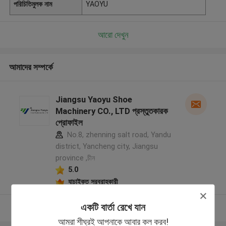
পরিচিতিমুলক নাম
YAOYU
আরো দেখুন
আমাদের সম্পর্কে
Jiangsu Yaoyu Shoe
Machinery CO., LTD প্রস্তুতকারক
প্রোফাইল
No.8, zhenning salt road, Yandu
district, Yancheng city, Jiangsu
province ,চীন
5.0
যাচাইকৃত সরবরাহকারী
একটি বার্তা রেখে যান
আরো দেখুন
আমরা শীঘ্রই আপনাকে আবার কল করব!