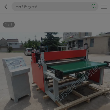
1
/
1