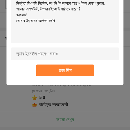
পরিচিতিমুলক নাম
YAOYU
আরো দেখুন
আমাদের সম্পর্কে
Jiangsu Yaoyu Shoe
Machinery CO., LTD প্রস্তুতকারক
জমা দিন
প্রোফাইল
No.8, zhenning salt road, Yandu
district, Yancheng city, Jiangsu
province ,চীন
5.0
যাচাইকৃত সরবরাহকারী
আরো দেখুন