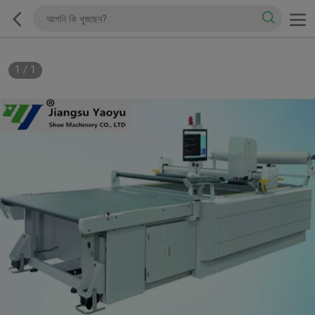
1
/
1